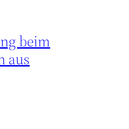
ung beim
n aus