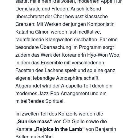
startet mit einem kraftvollen, modernen Appell für
Demokratie und Frieden. Anschließend
überschreitet der Chor bewusst klassische
Grenzen: Mit Werken der jungen Komponistin
Katarina Gimon werden fast meditative,
raumfüllende Klangwelten erschaffen. Für eine
besondere Überraschung im Programm sorgt
zudem das Werk der Koreanerin Hyo-Won Woo,
in dem das Ensemble mit verschiedenen
Facetten des Lachens spielt und so eine ganz
eigene, lebendige Atmosphäre schafft.
Abgerundet wird der A-capella-Teil durch ein
modernes Jazz-Pop-Arrangement und ein
mitreißendes Spiritual.
Im zweiten Teil des Konzerts werden die
„Sunrise mass“
von Ola Gjeilo sowie die
Kantate
„Rejoice in the Lamb“
von Benjamin
Britten aufgeführt.