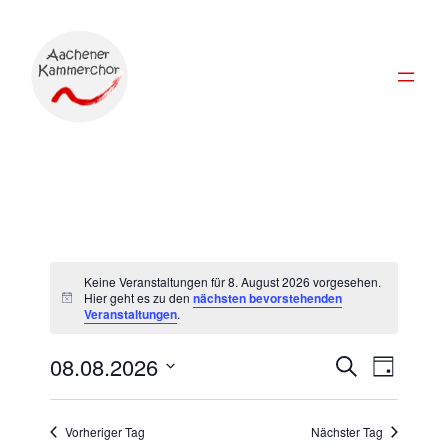
Keine Veranstaltungen für 8. August 2026 vorgesehen.
Hier geht es zu den
nächsten bevorstehenden
Hinweis
Veranstaltungen
.
Veran
Ver
08.08.2026
Suche
Tag
Datum
Ans
Suche
wählen.
Vorheriger Tag
Nächster Tag