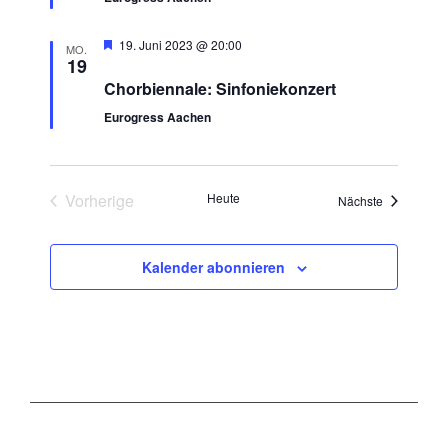
Hervorgehoben
19. Juni 2023 @ 20:00
MO.
19
Chorbiennale: Sinfoniekonzert
Eurogress Aachen
Vorherige
Heute
Veranstaltu
Nächste
Veranstaltungen
Kalender abonnieren