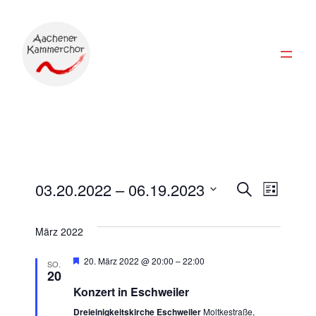
Veran
Ver
03.20.2022
 – 
06.19.2023
Suche
Liste
Datum
Ans
Suche
wählen.
März 2022
Nav
und
Hervorgehoben
20. März 2022 @ 20:00
–
22:00
SO.
20
Konzert in Eschweiler
Ansic
Dreieinigkeitskirche Eschweiler
Moltkestraße,