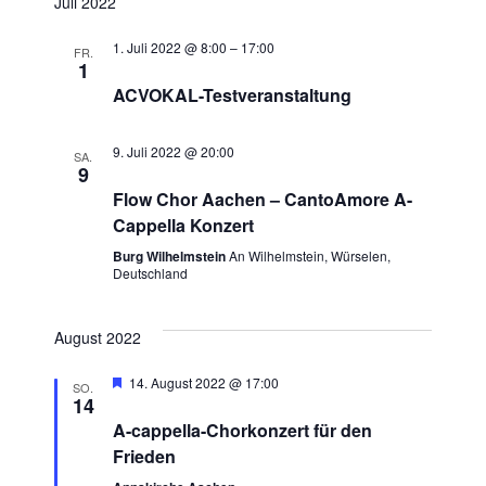
Juli 2022
1. Juli 2022 @ 8:00
–
17:00
FR.
1
ACVOKAL-Testveranstaltung
9. Juli 2022 @ 20:00
SA.
9
Flow Chor Aachen – CantoAmore A-
Cappella Konzert
Burg Wilhelmstein
An Wilhelmstein, Würselen,
Deutschland
August 2022
Hervorgehoben
14. August 2022 @ 17:00
SO.
14
A-cappella-Chorkonzert für den
Frieden