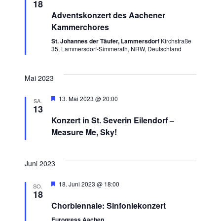
18
Adventskonzert des Aachener
Kammerchores
St. Johannes der Täufer, Lammersdorf
Kirchstraße
35, Lammersdorf-Simmerath, NRW, Deutschland
Mai 2023
Hervorgehoben
13. Mai 2023 @ 20:00
SA.
13
Konzert in St. Severin Eilendorf –
Measure Me, Sky!
Juni 2023
Hervorgehoben
18. Juni 2023 @ 18:00
SO.
18
Chorbiennale: Sinfoniekonzert
Eurogress Aachen